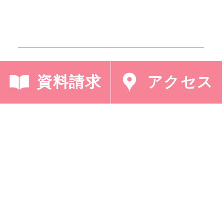
< 「2022年度 説明
「学校説明会5月28日
会年間予定」
(土)、6月1…」 >
資料請求
アクセス