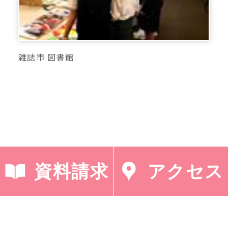
雑誌市 図書館
資料請求
アクセス
< 「法政大 小堀研究
「My trip to
室 普連土校舎の
Palest…」 >
資…」