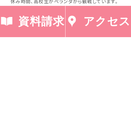
休み時間、高校生がベランダから観戦しています。
資料請求
アクセス
< 「三好明子先生をお
「The Exchange
招きして」
Stud…」 >