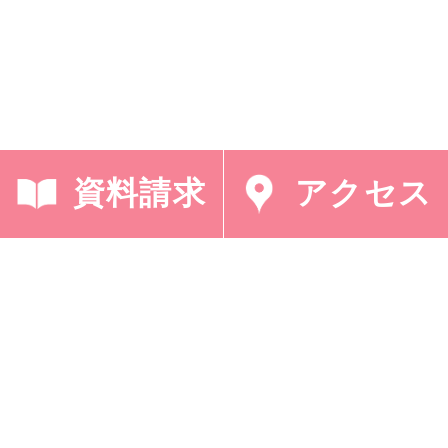
資料請求
アクセス
< 「奉仕の日（フレン
「クリスマス特別礼拝
ズセンター）」
（ページェント）」 >