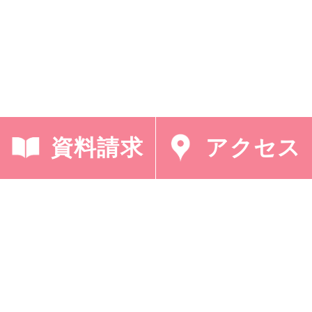
資料請求
アクセス
< 「大星由美子先生講
「朝の礼拝（学実正副
演会（中２）」
委員長）」 >