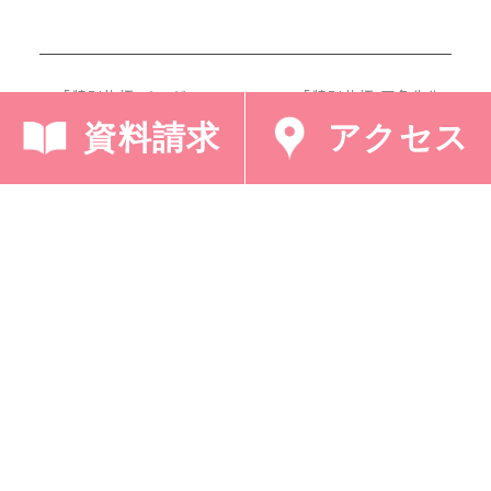
< 「特別礼拝 ページ
「特別礼拝 田名先生
ェント(中１)」
コーラス部」 >
資料請求
アクセス