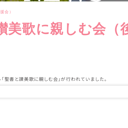
後援会）
讃美歌に親しむ会（
ル「聖書と讃美歌に親しむ会」が行われていました。