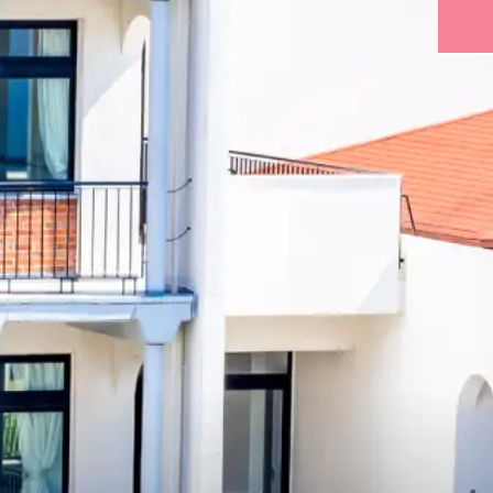
在校生
・