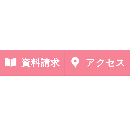
資料請求
アクセス
< 「英語での朝の礼
「点字の詩集(中１奉
拝」
仕)」 >