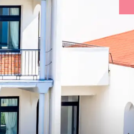
在校生
・