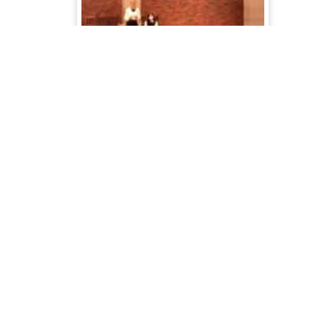
6/12 新渡戸稲造ホール