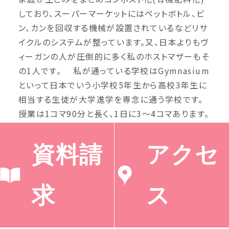
しており、スーパーマーケットにはペットボトル、ビ
ン、カンを回収する機械が設置されているなどリサ
イクルのシステムが整っています。又、日本よりもヴ
ィーガンの人が圧倒的に多く私のホストマザーもそ
の1人です。 私が通っている学校はGymnasium
といって日本でいう小学校5年生から高校3年生に
相当する生徒が大学進学を専念に通う学校です。
授業は1コマ90分と長く、1日に3〜4コマあります。
授業は話し合いやグループワークの時間が多く、書
き取りをする授業はほとんどありません。まだドイ
資料請
アクセ
ツ語が流暢でない私にとって参加するのはとても
難しいですが、段々と理解できるようになってくると
様々な意見や考えなどを聞くことができてとても
求
ス
面白いです。 言語や文化の違いで、苦労すること
も多くありますが、残りの留学生活が充実したもの
になるように努めたいです。