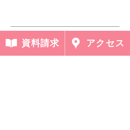
< 「中学合唱コンクー
「模擬選挙（中３社会/
資料請求
アクセス
ル」
公民）」 >