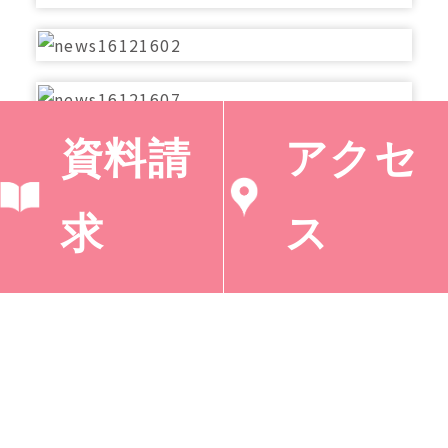
資料請
アクセ
舞台袖で「良かったよ」と声を掛ける聖書科の先
生。
求
ス
主役の赤ちゃんはリアルなお人形です。今日の台本
（12/16 講堂での特別礼拝）