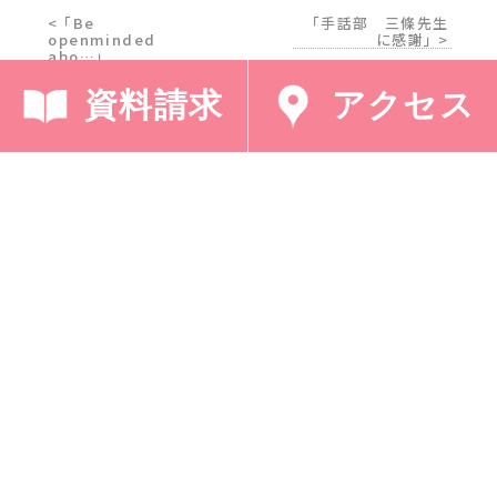
< 「Be
「手話部 三條先生
openminded
に感謝」 >
abo…」
資料請求
アクセス
採用情報
プライバシーポリシー