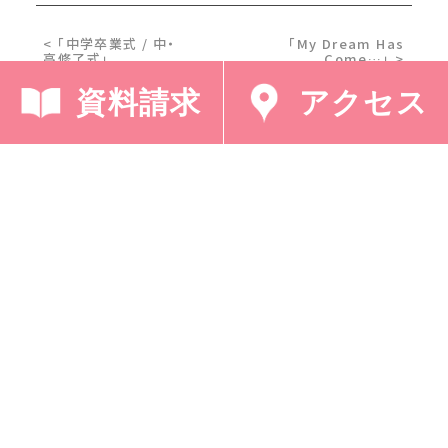
< 「中学卒業式 / 中・
「My Dream Has
高修了式」
Come…」 >
資料請求
アクセス
採用情報
プライバシーポリシー