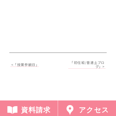
「初任給/普連土ブロ
< 「授業参観日」
グ」 >
資料請求
アクセス