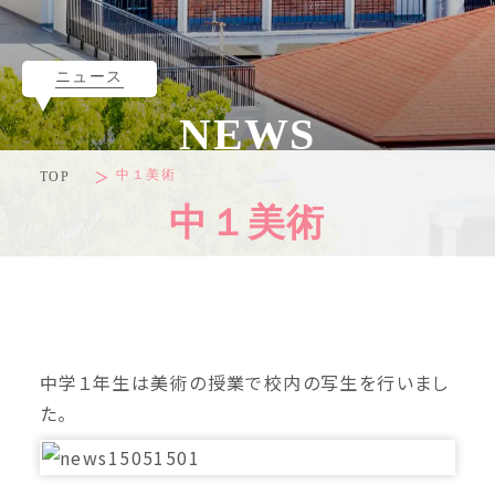
ニュース
NEWS
中１美術
TOP
中１美術
中学１年生は美術の授業で校内の写生を行いまし
た。