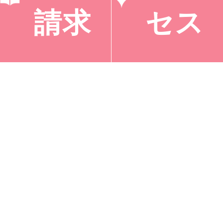
請求
セス
ダンスでブレイクタイム。
■３日目
朝のウォーキングと礼拝。
全てのsessionを終え2017普連土タペストリーの
完成。