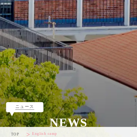
ニュース
NEWS
English camp
TOP