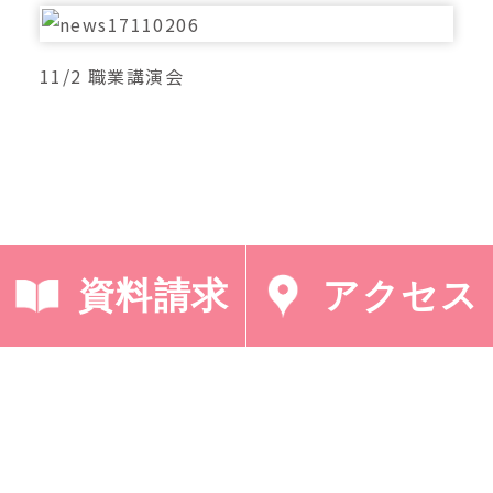
11/2 職業講演会
資料請求
アクセス
< 「図書委員会「お菓
「オーストラリア留学
子の本」」
報告（朝の礼拝）」 >