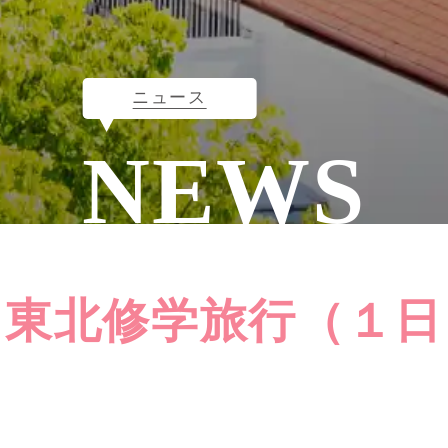
ニュース
NEWS
）
３東北修学旅行（１日