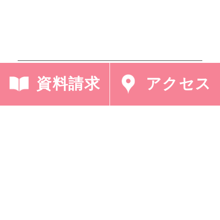
< 「ジョージフォックス
「ベストファンタジー
資料請求
アクセス
ツアー(11日目…」
賞［理科部］」 >