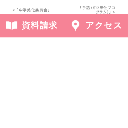
「手話（中2奉仕プロ
< 「中学美化委員会」
グラム）」 >
資料請求
アクセス
採用情報
プライバシーポリシー