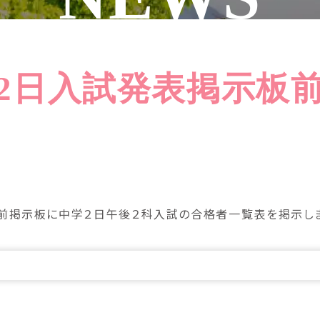
2日入試発表掲示板
掲示板に中学２日午後２科入試の合格者一覧表を掲示しま